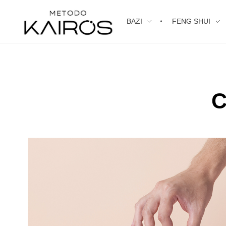
BAZI
FENG SHUI
Kairos Metodology Araceli Sanchís
C